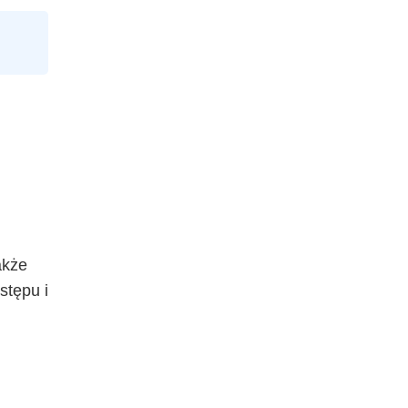
akże
stępu i