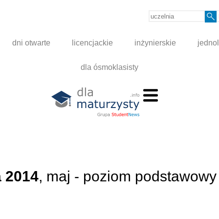
dni otwarte
licencjackie
inżynierskie
jednol
dla ósmoklasisty
 2014
, maj - poziom podstawowy