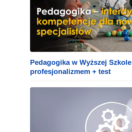
Pedagogika w Wyższej Szkole B
profesjonalizmem + test