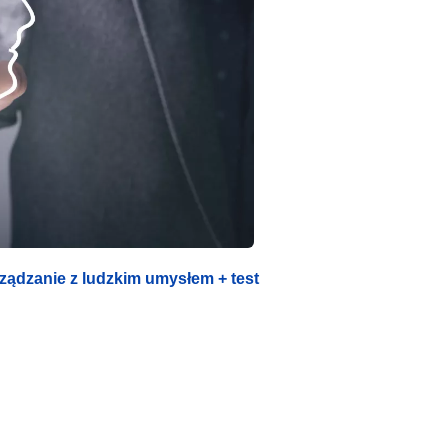
rządzanie z ludzkim umysłem + test