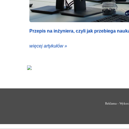
Przepis na inżyniera, czyli jak przebiega nau
więcej artykułów »
Reklama - Wykorz