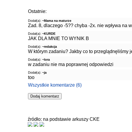
Ostatnie:
Dodał(a):
~Mama na maturze
Zad. 8, dlaczego -5?? chyba -2x. nie wpływa na wy
Dodał(a):
~KURDE
JAK DLA MNIE TO WYNIK B
Dodał(a):
~redakcja
W którym zadaniu? Jakby co to przeglądnęliśmy j
Dodał(a):
~lora
w zadaniu nie ma poprawnej odpowiedzi
Dodał(a):
~ja
too
Wszystkie komentarze (6)
źródło: na podstawie arkuszy CKE