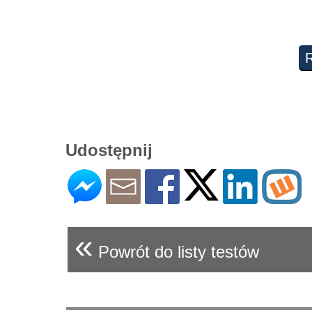
Udostępnij
«
Powrót do listy testów