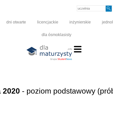
dni otwarte
licencjackie
inżynierskie
jednol
dla ósmoklasisty
 2020
- poziom podstawowy (pró