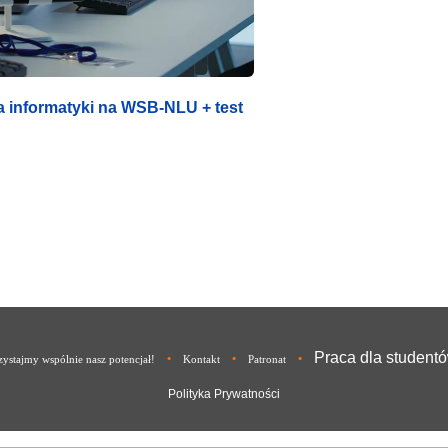
ka informatyki na WSB-NLU + test
Praca dla student
•
•
•
ystajmy wspólnie nasz potencjał!
Kontakt
Patronat
Polityka Prywatności