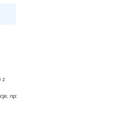
e z
je, np: