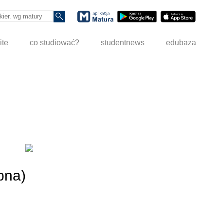
ite
co studiować?
studentnews
edubaza
bna)